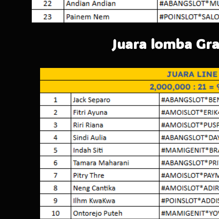
Juara lomba Grat