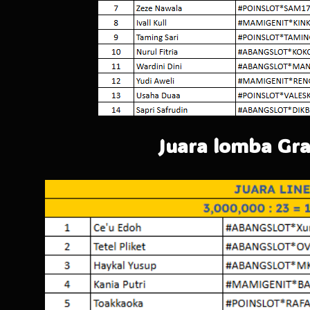
Juara lomba Grat