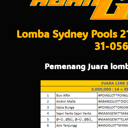
Lomba Sydney Pools 
31-05
Pemenang Juara lomba