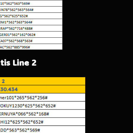
is Line 2