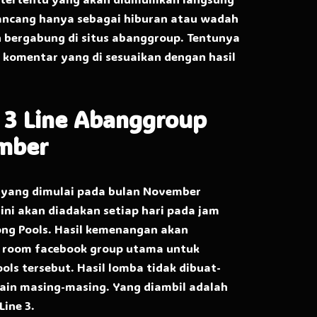
irancang hanya sebagai hiburan atau wadah
 bergabung di situs abanggroup. Tentunya
 komentar yang di sesuaikan dengan hasil
 3 Line Abanggroup
mber
is yang dimulai pada bulan November
ini akan diadakan setiap hari pada jam
ong Pools. Hasil kemenangan akan
ar room facebook group utama untuk
ols tersebut. Hasil lomba tidak dibuat-
ain masing-masing. Yang diambil adalah
Line 3.