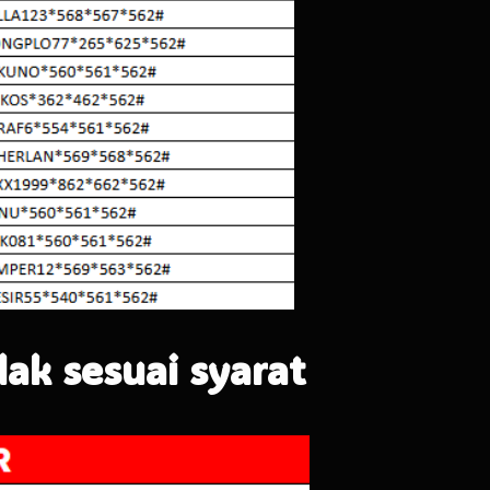
ak sesuai syarat