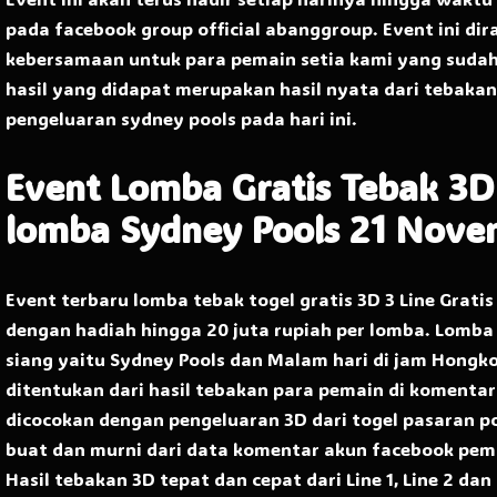
pada facebook group official abanggroup. Event ini d
kebersamaan untuk para pemain setia kami yang sudah
hasil yang didapat merupakan hasil nyata dari tebakan
pengeluaran sydney pools pada hari ini.
Event Lomba Gratis Tebak 3D
lomba Sydney Pools 21 Nove
Event terbaru lomba tebak togel gratis 3D 3 Line Grat
dengan hadiah hingga 20 juta rupiah per lomba. Lomba 
siang yaitu Sydney Pools dan Malam hari di jam Hongk
ditentukan dari hasil tebakan para pemain di koment
dicocokan dengan pengeluaran 3D dari togel pasaran po
buat dan murni dari data komentar akun facebook pem
Hasil tebakan 3D tepat dan cepat dari Line 1, Line 2 dan 